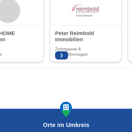
 HOME
Peter Reimbold
en
Immobilien
Zehntgasse 8
n
41541 Dormagen
❯
Orte im Umkreis