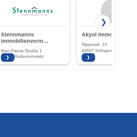
❯
Stennmanns
Akyol Immobilien
Immobilienvermittlung
Nippesstr. 14
GmbH
42697 Solingen
Max-Planck-Straße 1
42477 Radevormwald
❯
❯