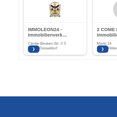
IMMOLEON24 -
2 COME
Immobilienverkauf
Immobili
mit Herz!
Cäcilie-Beuken-Str. 3 3
Markt 14
40597 Düsseldorf
40721 Hilde
❯
❯